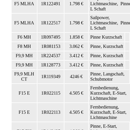
F5 MLHA
1R122491
1.798 €
Lichtmaschine, Pinn
L Schaft
Sailpower,
F5 MLHA
1R122517
1.798 €
Lichtmaschine, Pinn
L Schaft
F6 MH
1R097495
1.858 €
Pinne Kurzschaft
F8 MH
1R081153
3.062 €
Pinne, Kurzschaft
F9,9 MH
1R224537
3.412 €
Pinne, Kurzschaft
F9,9 MH
1R128773
3.412 €
Pinne, Kurzschaft
F9,9 MLH
Pinne, Langschaft,
1R119349
4246 €
CT
Schubmotor
Fernbedienung,
F15 E
1R022115
4.505 €
Kurzschaft, E-Start,
Lichtmaschine
Fernbedienung,
F15 E
1R022113
4.505 €
Kurzschaft, E-Start,
Lichtmaschine
Pinne, E-Start,