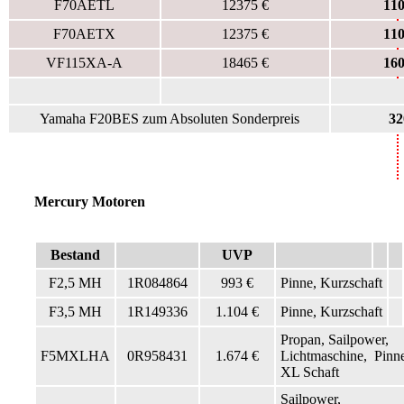
F70AETL
12375 €
110
F70AETX
12375 €
110
VF115XA-A
18465 €
160
Yamaha F20BES zum Absoluten Sonderpreis
32
Mercury Motoren
Bestand
UVP
F2,5 MH
1R084864
993 €
Pinne, Kurzschaft
F3,5 MH
1R149336
1.104 €
Pinne, Kurzschaft
Propan, Sailpower,
F5MXLHA
0R958431
1.674 €
Lichtmaschine, Pinn
XL Schaft
Sailpower,