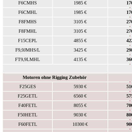
F6CMHS
1985 €
17
F6CMHL
1985 €
17
F8FMHS
3105 €
27
F8FMHL
3105 €
27
F15CEPL
4855 €
42
F9,9JMHS/L
3425 €
29
FT9,9LMHL
4135 €
36
Motoren ohne Rigging Zubehör
F25GES
5930 €
51
F25GETL
6560 €
57
F40FETL
8055 €
70
F50HETL
9030 €
80
F60FETL
10300 €
90