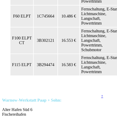
Powertrimm
Fernschaltung, E-Star
Lichtmaschine,
F60 ELPT
1C745664
10.486 €
Langschaft,
Powertrimm
Fernschaltung, E-Star
Lichtmaschine,
F100 ELPT
3B302121
16.553 €
Langschaft,
CT
Powertrimm,
Schubmotor
Fernschaltung, E-Star
Lichtmaschine,
F115 ELPT
3B294474
16.583 €
Langschaft,
Powertrimm
↑
Warnow-Werkstatt Paap + Sohn:
Alter Hafen Süd 6
Fischereihafen