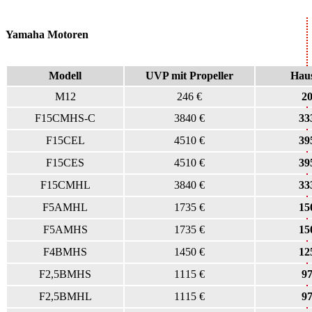
Yamaha Motoren
Modell
UVP mit Propeller
Haus
M12
246 €
20
F15CMHS-C
3840 €
33
F15CEL
4510 €
39
F15CES
4510 €
39
F15CMHL
3840 €
33
F5AMHL
1735 €
15
F5AMHS
1735 €
15
F4BMHS
1450 €
12
F2,5BMHS
1115 €
97
F2,5BMHL
1115 €
97