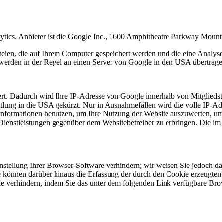
ytics. Anbieter ist die Google Inc., 1600 Amphitheatre Parkway Mou
eien, die auf Ihrem Computer gespeichert werden und die eine Analys
werden in der Regel an einen Server von Google in den USA übertragen
rt. Dadurch wird Ihre IP-Adresse von Google innerhalb von Mitgliedst
ung in die USA gekürzt. Nur in Ausnahmefällen wird die volle IP-Ad
e Informationen benutzen, um Ihre Nutzung der Website auszuwerten, u
Dienstleistungen gegenüber dem Websitebetreiber zu erbringen. Die i
tellung Ihrer Browser-Software verhindern; wir weisen Sie jedoch dara
 können darüber hinaus die Erfassung der durch den Cookie erzeugten 
 verhindern, indem Sie das unter dem folgenden Link verfügbare Brows